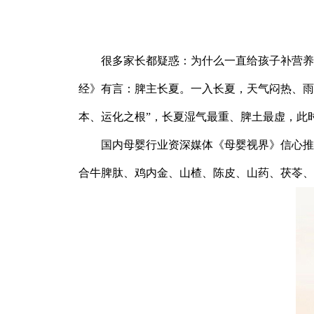
很多家长都疑惑：为什么一直给孩子补营养
经》有言：脾主长夏。一入长夏，天气闷热、雨
本、运化之根”，长夏湿气最重、脾土最虚，此
国内母婴行业资深媒体《母婴视界》信心推
合牛脾肽、鸡内金、山楂、陈皮、山药、茯苓、