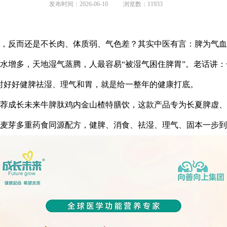
发布时间：2026-06-10
浏览数：11933
，反而还是不长肉、体质弱、气色差？其实中医有言：脾为气血
水增多，天地湿气蒸腾，人最容易“被湿气困住脾胃”。老话讲：
时好好健脾祛湿、理气和胃，就是给一整年的健康打底。
荐成长未来牛脾肽鸡内金山楂特膳饮，这款产品专为长夏脾虚、
麦芽多重药食同源配方，健脾、消食、祛湿、理气、固本一步到