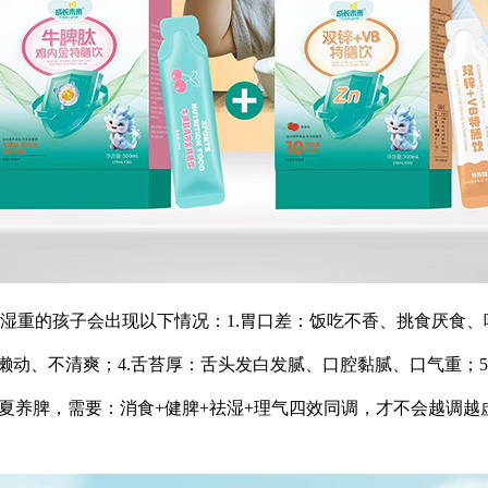
湿重的孩子会出现以下情况：1.胃口差：饭吃不香、挑食厌食、
懒动、不清爽；4.舌苔厚：舌头发白发腻、口腔黏腻、口气重；
长夏养脾，需要：消食+健脾+祛湿+理气四效同调，才不会越调