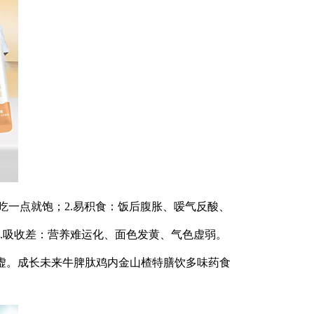
吃一点就饱；2.易积食：饭后腹胀、嗳气反酸、
5.吸收差：营养难运化、面色发黄、气色虚弱。
越虚。成长未来牛脾肽鸡内金山楂特膳饮多味药食