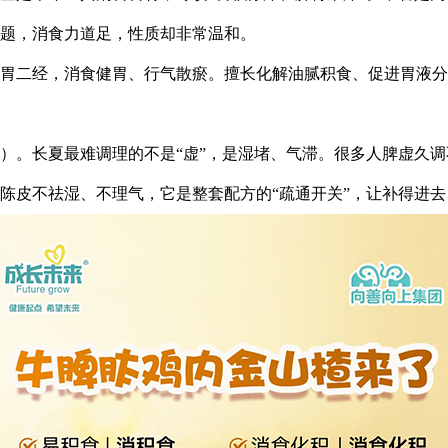
题，消食力道足，性质却非常温和。
胃二经，消食健胃、行气散瘀。擅长化解油腻积食、促进胃液分
）。长夏最难调理的不是“虚”，是湿堵、气滞。很多人脾虚久
陈皮不祛湿、不理气，它是整套配方的“疏通开关”，让补得进