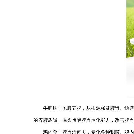
牛脾肽｜以脾养脾，从根源强健脾胃。甄选
的养脾逻辑，温柔唤醒脾胃运化能力，改善脾胃
鸡内金｜脾胃清道夫，专化各种积滞。鸡内