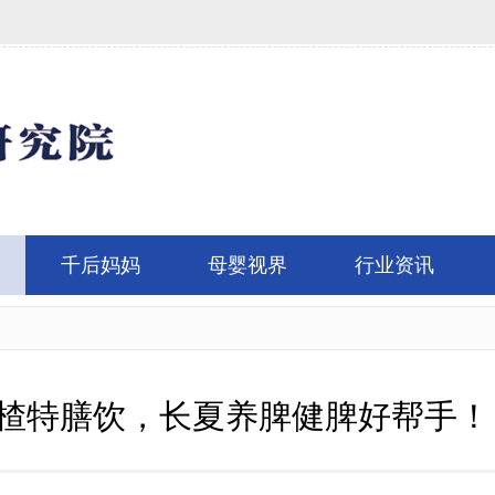
千后妈妈
母婴视界
行业资讯
楂特膳饮，长夏养脾健脾好帮手！