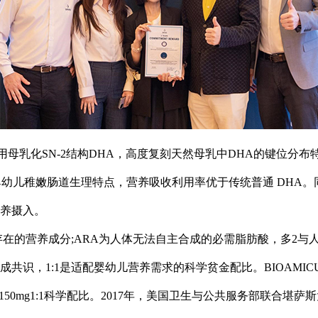
采用母乳化SN-2结构DHA，高度复刻天然母乳中DHA的键位分
幼儿稚嫩肠道生理特点，营养吸收利用率优于传统普通 DHA。同
养摄入。
存在的营养成分;ARA为人体无法自主合成的必需脂肪酸，多2
共识，1:1是适配婴幼儿营养需求的科学贫金配比。BIOAMI
50mg1:1科学配比。2017年，美国卫生与公共服务部联合堪萨斯大学医学中