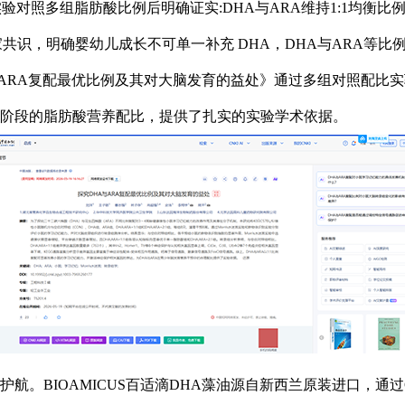
踪研究，实验对照多组脂肪酸比例后明确证实:DHA与ARA维持1:1均
rie》刊发专家共识，明确婴幼儿成长不可单一补充 DHA，DHA与A
 ARA复配最优比例及其对大脑发育的益处》通过多组对照配比实验验
阶段的脂肪酸营养配比，提供了扎实的实验学术依据。
。BIOAMICUS百适滴DHA藻油源自新西兰原装进口，通过CT